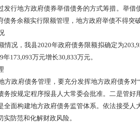
过发行地方政府债券举借债务的方式筹措。举借
府债务余额实行限额管理，地方政府举债不得突
况
额情况，我县
2020
年政府债务限额拟确定为
203,9
9
年
173,093
万元增长
30,833
万元。
理
地方政府债务管理，要充分发挥地方政府债务对“
债务按规定程序报县人大常委会批准。二是管好
是全面构建地方政府债务监管体系。依法接受人
切实防范和化解财政风险。