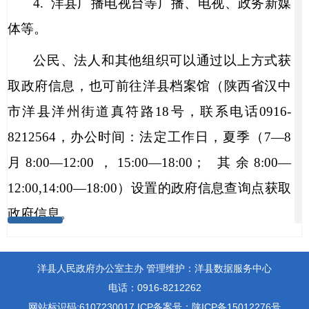
4.
洋县广播电视台等广播、电视、政务新媒
体等。
公民、法人和其他组织可以通过以上方式获
取政府信息，也可前往洋县档案馆（陕西省汉中
市洋县洋州街道真符路18号，联系电话0916-
8212564，办公时间：法定工作日，夏季（7—8
月8:00—12:00，15:00—18:00； 其余8:00—
12:00,14:00—18:00）设置的政府信息查询点获取
政府信息。
（三）公开时限
洋县人民政府办公室主办
管理维护：洋县数据服务中心
属于主动公开范围的政府信息，自该信息形
电话：0916-8212262
成或者变更之日起
20
个工作日内予以公开。法
网站标识码:6107230017
ICP备案号：陕ICP备15012276号